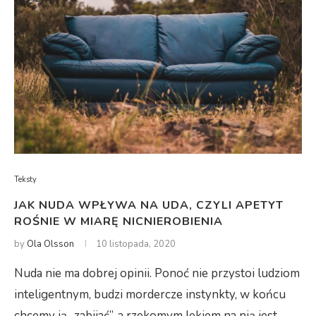
Teksty
JAK NUDA WPŁYWA NA UDA, CZYLI APETYT
ROŚNIE W MIARĘ NICNIEROBIENIA
by
Ola Olsson
10 listopada, 2020
Nuda nie ma dobrej opinii. Ponoć nie przystoi ludziom
inteligentnym, budzi mordercze instynkty, w końcu
chcemy ją „zabijać”, a rzekomym lekiem na nią jest